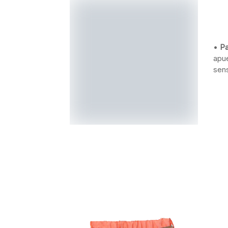
•
Para las más bajitas
: Si quieres parecer un 
líneas rectas. Darán la sensación de que eres
•
P