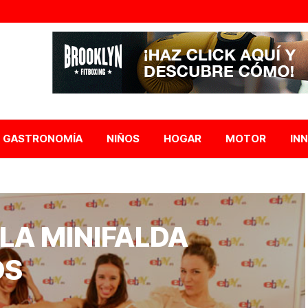
GASTRONOMÍA
NIÑOS
HOGAR
MOTOR
IN
! LA MINIFALDA
OS