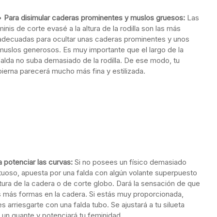
•
Para disimular caderas prominentes y muslos gruesos:
Las
minis de corte evasé a la altura de la rodilla son las más
adecuadas para ocultar unas caderas prominentes y unos
muslos generosos. Es muy importante que el largo de la
falda no suba demasiado de la rodilla. De ese modo, tu
pierna parecerá mucho más fina y estilizada.
a potenciar las curvas:
Si no posees un físico demasiado
tuoso, apuesta por una falda con algún volante superpuesto
altura de la cadera o de corte globo. Dará la sensación de que
s más formas en la cadera. Si estás muy proporcionada,
s arriesgarte con una falda tubo. Se ajustará a tu silueta
un guante y potenciará tu feminidad.