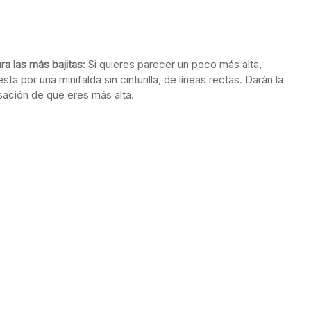
poco más alta, apuesta por una minifalda sin cinturilla, de
 más alta.
ara las más delgadas:
Lo ideal es que te decantes por una