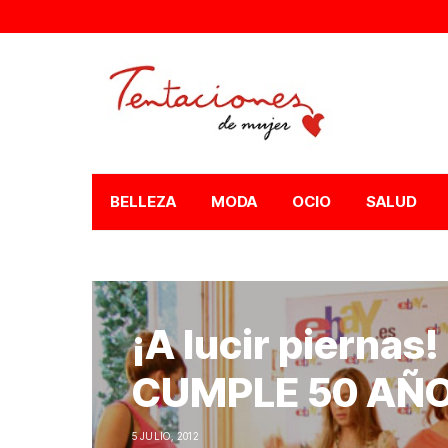
BELLEZA
MODA
OCIO
SALUD
¡A lucir piernas
CUMPLE 50 AÑ
5 JULIO, 2012