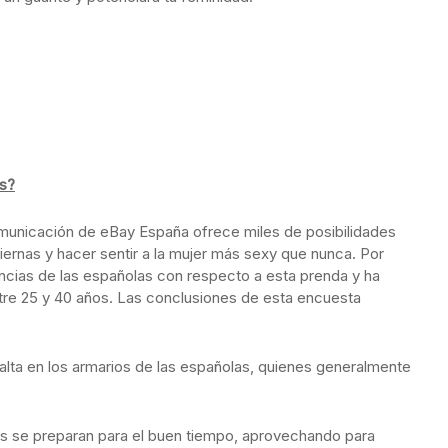
as?
omunicación de eBay España ofrece miles de posibilidades
piernas y hacer sentir a la mujer más sexy que nunca. Por
encias de las españolas con respecto a esta prenda y ha
ntre 25 y 40 años. Las conclusiones de esta encuesta
falta en los armarios de las españolas, quienes generalmente
as se preparan para el buen tiempo, aprovechando para
n este mes cuando se registra un mayor número de ventas de