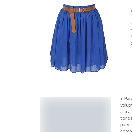
•
Par
volup
a la 
tiene
puede
como 