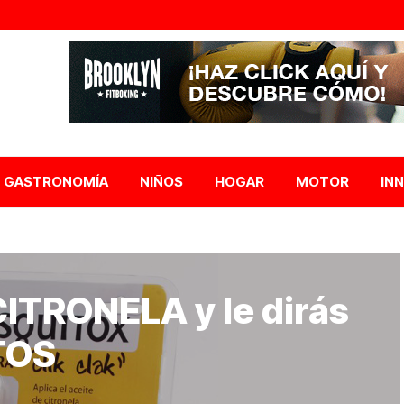
GASTRONOMÍA
NIÑOS
HOGAR
MOTOR
IN
CITRONELA y le dirás
TOS