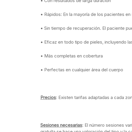
• Con resultados de larga duración
• Rápidos: En la mayoría de los pacientes e
• Sin tiempo de recuperación. El paciente pu
• Eficaz en todo tipo de pieles, incluyendo l
• Más completas en cobertura
• Perfectas en cualquier área del cuerpo
Precios
: Existen tarifas adaptadas a cada z
Sesiones necesarias
: El número sesiones var
gratuíta se hace una valoración del tipo y la 