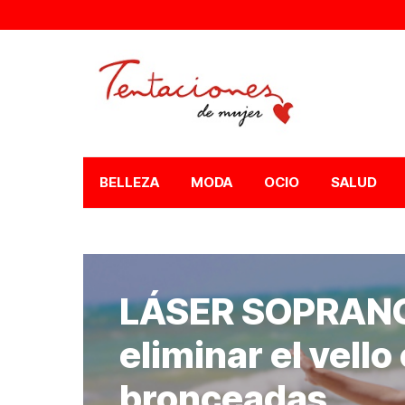
BELLEZA
MODA
OCIO
SALUD
LÁSER SOPRANO,
eliminar el vello
bronceadas