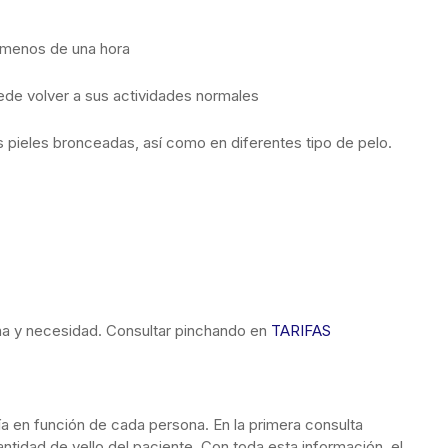
n menos de una hora
ede volver a sus actividades normales
as pieles bronceadas, así como en diferentes tipo de pelo.
ona y necesidad. Consultar pinchando en
TARIFAS
ía en función de cada persona. En la primera consulta
cantidad de vello del paciente. Con toda esta información, el