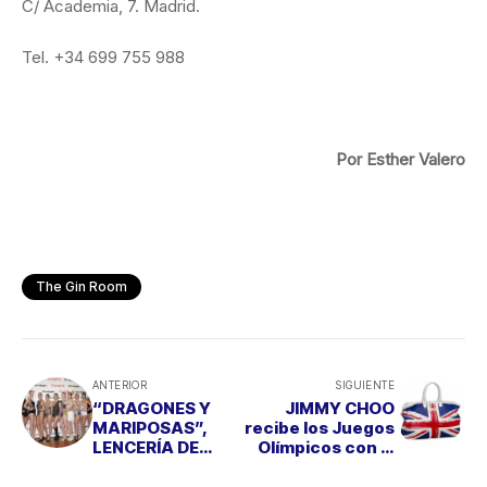
C/ Academia, 7. Madrid.
Tel. +34 699 755 988
Por Esther Valero
The Gin Room
ANTERIOR
SIGUIENTE
“DRAGONES Y
JIMMY CHOO
MARIPOSAS”,
recibe los Juegos
LENCERÍA DE
Olímpicos con la
JÓVENES
Colección UNION
DISEÑADORES
JACK