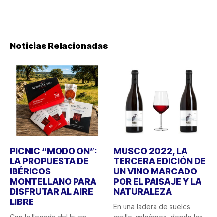
Noticias Relacionadas
PICNIC “MODO ON”:
MUSCO 2022, LA
LA PROPUESTA DE
TERCERA EDICIÓN DE
IBÉRICOS
UN VINO MARCADO
MONTELLANO PARA
POR EL PAISAJE Y LA
DISFRUTAR AL AIRE
NATURALEZA
LIBRE
En una ladera de suelos
Con la llegada del buen
arcillo-calcáreos, donde las