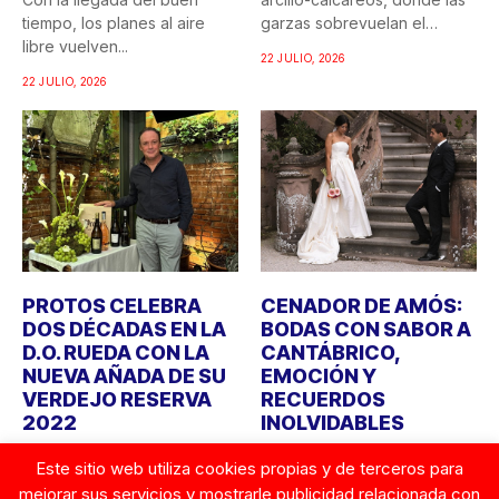
tiempo, los planes al aire
garzas sobrevuelan el
libre vuelven...
recuerdo...
22 JULIO, 2026
22 JULIO, 2026
PROTOS CELEBRA
CENADOR DE AMÓS:
DOS DÉCADAS EN LA
BODAS CON SABOR A
D.O. RUEDA CON LA
CANTÁBRICO,
NUEVA AÑADA DE SU
EMOCIÓN Y
VERDEJO RESERVA
RECUERDOS
2022
INOLVIDABLES
Bodegas Protos celebra
Durante años, cuando
Este sitio web utiliza cookies propias y de terceros para
este año el 20º aniversario
alguien imaginaba una boda,
mejorar sus servicios y mostrarle publicidad relacionada con