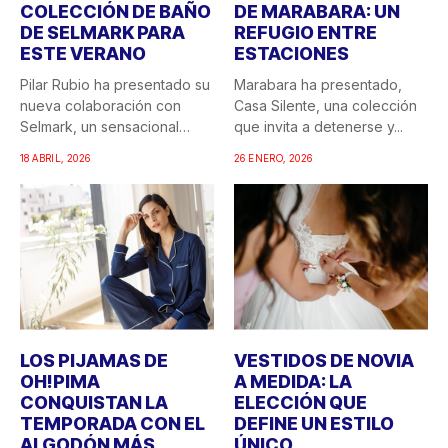
COLECCIÓN DE BAÑO
DE MARABARA: UN
DE SELMARK PARA
REFUGIO ENTRE
ESTE VERANO
ESTACIONES
Pilar Rubio ha presentado su
Marabara ha presentado,
nueva colaboración con
Casa Silente, una colección
Selmark, un sensacional
que invita a detenerse y...
doble...
18 ABRIL, 2026
26 ENERO, 2026
LOS PIJAMAS DE
VESTIDOS DE NOVIA
OH!PIMA
A MEDIDA: LA
CONQUISTAN LA
ELECCIÓN QUE
TEMPORADA CON EL
DEFINE UN ESTILO
ALGODÓN MÁS
ÚNICO