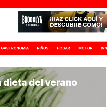
GASTRONOMÍA
NIÑOS
HOGAR
MOTOR
IN
dieta del verano