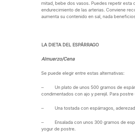
mitad, bebe dos vasos. Puedes repetir esta o
endurecimiento de las arterias. Conviene re
aumenta su contenido en sal, nada beneficios
LA DIETA DEL ESPÁRRAGO
Almuerzo/Cena
Se puede elegir entre estas alternativas:
– Un plato de unos 500 gramos de espárrag
condimentados con ajo y perejil. Para postr
– Una tostada con espárragos, aderezada co
– Ensalada con unos 300 gramos de espárrag
yogur de postre.