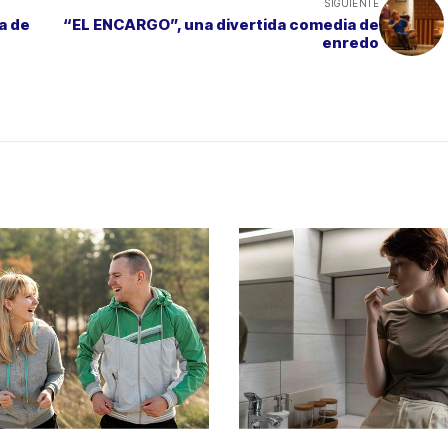
SIGUIENTE
a de
“EL ENCARGO”, una divertida comedia de
enredo