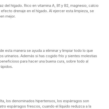
z del hígado. Rico en vitamina A, B1 y B2, magnesio, calcio
efecto drenaje en el hígado. Al ejercer esta limpieza, se
jen mejor.
de esta manera se ayuda a eliminar y limpiar todo lo que
s urinarios. Además si has cogido frío y sientes molestias
y beneficioso para hacer una buena cura, sobre todo al
rápidos.
lta, los denominados hipertensos, los espárragos son
tro espárragos frescos, cuando el líquido reduzca a la