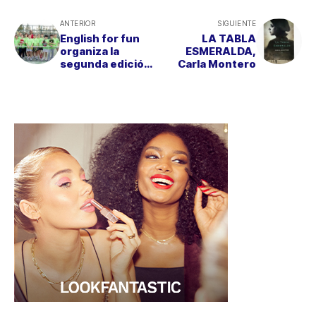
ANTERIOR
SIGUIENTE
English for fun
LA TABLA
organiza la
ESMERALDA,
segunda edición
Carla Montero
de "CLINIC DE
PÁDEL INFANTIL"