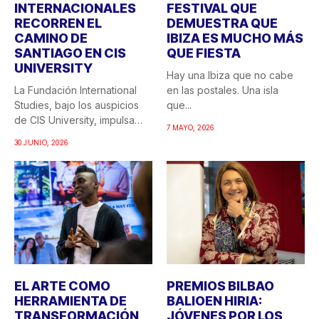
INTERNACIONALES
FESTIVAL QUE
RECORREN EL
DEMUESTRA QUE
CAMINO DE
IBIZA ES MUCHO MÁS
SANTIAGO EN CIS
QUE FIESTA
UNIVERSITY
Hay una Ibiza que no cabe
La Fundación International
en las postales. Una isla
Studies, bajo los auspicios
que...
de CIS University, impulsa
7 MAYO, 2026
una...
30 JUNIO, 2026
EL ARTE COMO
PREMIOS BILBAO
HERRAMIENTA DE
BALIOEN HIRIA:
TRANSFORMACIÓN
JÓVENES POR LOS