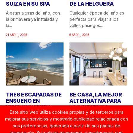
SUIZA EN SU SPA
DE LA HELGUERA
A estas alturas del año, con
Cualquier época del año es
la primavera ya instalada y
perfecta para viajar a los
la...
valles pasiegos...
21 ABRIL, 2026
6 ABRIL, 2026
TRES ESCAPADAS DE
BE CASA, LA MEJOR
ENSUEÑO EN
ALTERNATIVA PARA
MALLORCA PARA
LOS VIAJEROS
Este sitio web utiliza cookies propias y de terceros para
DESCONECTAR
INDEPENDIENTES
mejorar sus servicios y mostrarle publicidad relacionada con
FRENTE AL MAR
QUE BUSCAN
LIBERTAD Y
sus preferencias, generada a partir de sus pautas de
Mallorca sigue
CONFORT
navegación. Si continúa navegando, consideramos que