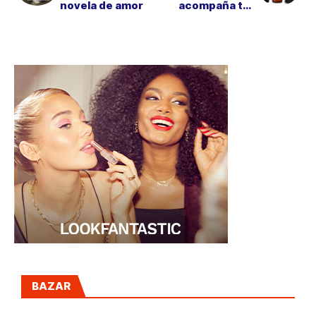
novela de amor
acompaña tus
cenas más
sibaritas
BAZAR