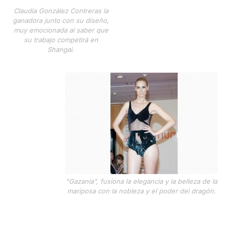
Claudia González Contreras la
ganadora junto con su diseño,
muy emocionada al saber que
su trabajo competirá en
Shangai.
"Gazania", fusiona la elegancia y la belleza de la
mariposa con la nobleza y el poder del dragón.