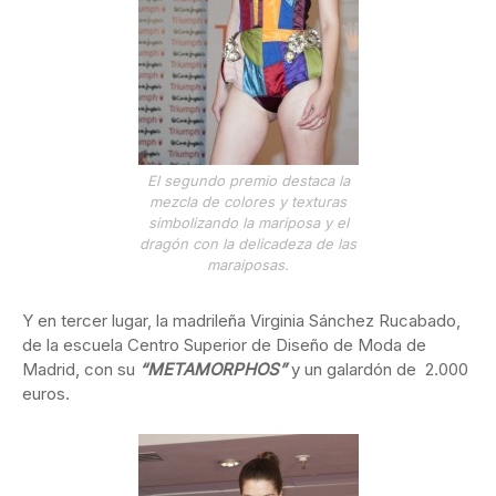
El segundo premio destaca la
mezcla de colores y texturas
simbolizando la mariposa y el
dragón con la delicadeza de las
maraiposas.
Y en tercer lugar, la madrileña Virginia Sánchez Rucabado,
de la escuela Centro Superior de Diseño de Moda de
Madrid, con su
“METAMORPHOS”
y un galardón de 2.000
euros.