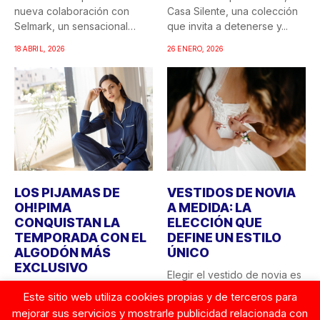
nueva colaboración con
Casa Silente, una colección
Selmark, un sensacional
que invita a detenerse y...
doble...
18 ABRIL, 2026
26 ENERO, 2026
LOS PIJAMAS DE
VESTIDOS DE NOVIA
OH!PIMA
A MEDIDA: LA
CONQUISTAN LA
ELECCIÓN QUE
TEMPORADA CON EL
DEFINE UN ESTILO
ALGODÓN MÁS
ÚNICO
EXCLUSIVO
Elegir el vestido de novia es
En el universo de la moda,
una de las decisiones más
Este sitio web utiliza cookies propias y de terceros para
donde cada vez valoramos
personales...
mejorar sus servicios y mostrarle publicidad relacionada con
más la...