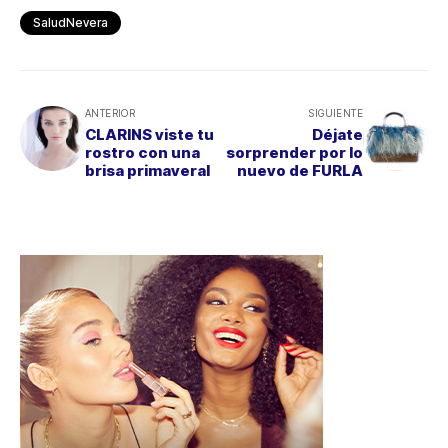
SaludNevera
ANTERIOR
SIGUIENTE
CLARINS viste tu
Déjate
rostro con una
sorprender por lo
brisa primaveral
nuevo de FURLA