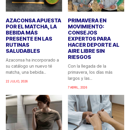
AZACONSA APUESTA
PRIMAVERA EN
POR EL MATCHA, LA
MOVIMIENTO:
BEBIDA MÁS
CONSEJOS
PRESENTE EN LAS
EXPERTOS PARA
RUTINAS
HACER DEPORTE AL
SALUDABLES
AIRE LIBRE SIN
RIESGOS
Azaconsa ha incorporado a
su catálogo un nuevo té
Con la llegada de la
matcha, una bebida...
primavera, los días más
largos y las...
22 JULIO, 2026
7 ABRIL, 2026