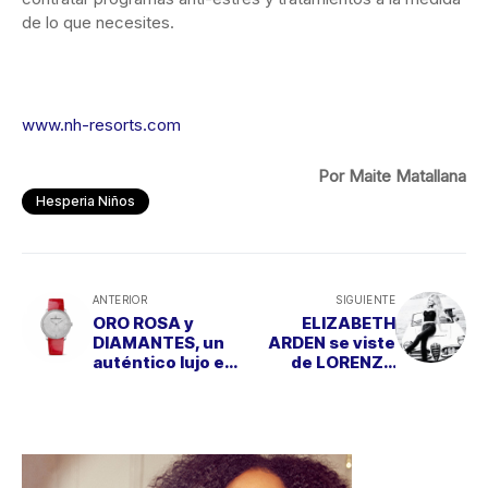
de lo que necesites.
www.nh-resorts.com
Por Maite Matallana
Hesperia Niños
ANTERIOR
SIGUIENTE
ORO ROSA y
ELIZABETH
DIAMANTES, un
ARDEN se viste
auténtico lujo en
de LORENZO
tu muñeca
CAPRILE