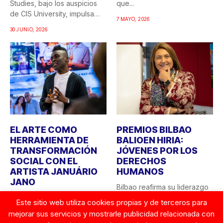
Studies, bajo los auspicios
que...
de CIS University, impulsa
7 MAYO, 2026
una...
30 JUNIO, 2026
EL ARTE COMO
PREMIOS BILBAO
HERRAMIENTA DE
BALIOEN HIRIA:
TRANSFORMACIÓN
JÓVENES POR LOS
SOCIAL CON EL
DERECHOS
ARTISTA JANUÁRIO
HUMANOS
JANO
Bilbao reafirma su liderazgo
CIS University y la Fundación
como ciudad comprometida
Este sitio web utiliza cookies propias y de terceros para
Robert F. Kennedy Human
con los valores
mejorar sus servicios y mostrarle publicidad relacionada con
Rights Spain apuestan...
democráticos y...