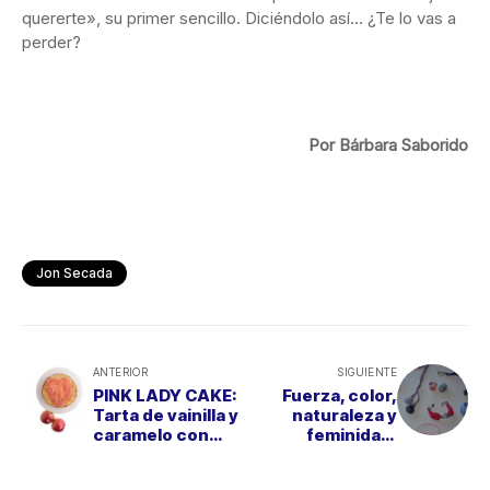
quererte», su primer sencillo. Diciéndolo así… ¿Te lo vas a
perder?
Por Bárbara Saborido
Jon Secada
ANTERIOR
SIGUIENTE
PINK LADY CAKE:
Fuerza, color,
Tarta de vainilla y
naturaleza y
caramelo con
feminidad:
corazón de
Secretos de
Manzana
VALENTINA´S