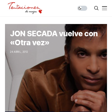
JON SECADA vuelve con
«Otra vez»
24 ABRIL, 2012