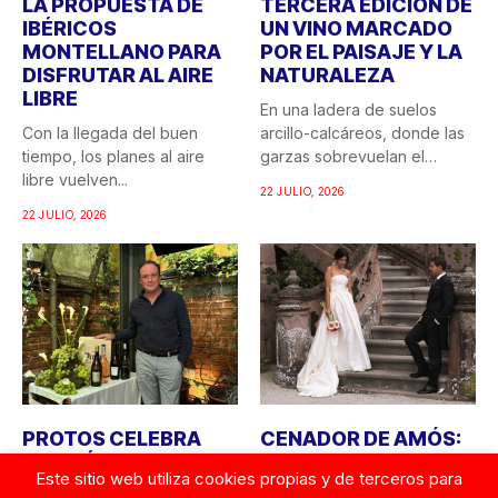
LA PROPUESTA DE
TERCERA EDICIÓN DE
IBÉRICOS
UN VINO MARCADO
MONTELLANO PARA
POR EL PAISAJE Y LA
DISFRUTAR AL AIRE
NATURALEZA
LIBRE
En una ladera de suelos
Con la llegada del buen
arcillo-calcáreos, donde las
tiempo, los planes al aire
garzas sobrevuelan el
libre vuelven...
recuerdo...
22 JULIO, 2026
22 JULIO, 2026
PROTOS CELEBRA
CENADOR DE AMÓS:
DOS DÉCADAS EN LA
BODAS CON SABOR A
Este sitio web utiliza cookies propias y de terceros para
D.O. RUEDA CON LA
CANTÁBRICO,