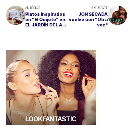
ANTERIOR
SIGUIENTE
Platos inspirados
JON SECADA
en "El Quijote" en
vuelve con "Otra
EL JARDÍN DE LA
vez"
LEYENDA