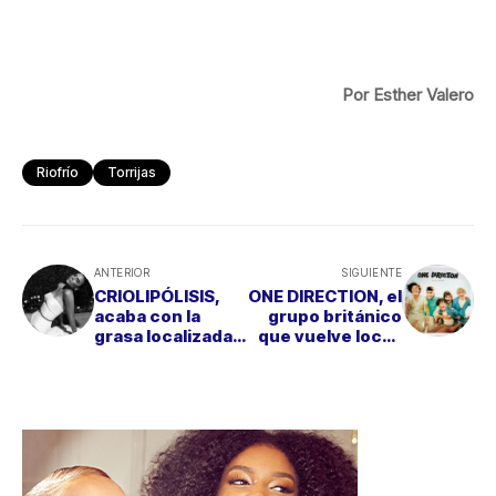
Por Esther Valero
Riofrío
Torrijas
ANTERIOR
SIGUIENTE
CRIOLIPÓLISIS,
ONE DIRECTION, el
acaba con la
grupo británico
grasa localizada
que vuelve locas
con frío
a las
adolescentes