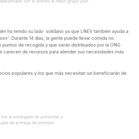
galardonado con el premio al mejor grupo pop.
ién ha tenido su lado solidario ya que LNEV también ayuda a
»’. Durante 14 días, la gente puede llevar comida no
o puntos de recogida y que serán distribuidos por la ONG
te carecen de recursos para atender sus necesidades más
ecios populares y los que más necesitan se beneficiarán de
r fue la encargada de presentar y
 gala de entrega de premios.