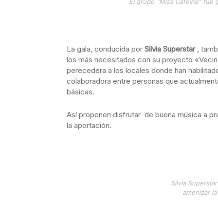
El grupo "Miss Cafeina" fue 
La gala, conducida por
Silvia Superstar
, tamb
los más necesitados con su proyecto «Vecinos
perecedera a los locales donde han habilitad
colaboradora entre personas que actualmen
básicas.
Así proponen disfrutar de buena música a pr
la aportación.
Silvia Supersta
amenizar la