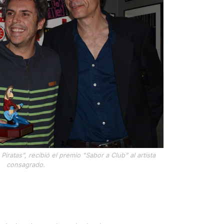
Piratas", recibió el premio "Sabor a Club" al artista
consagrado.