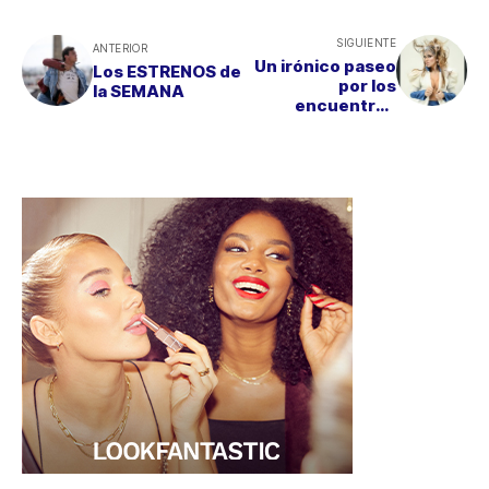
SIGUIENTE
ANTERIOR
Un irónico paseo
Los ESTRENOS de
por los
la SEMANA
encuentros
sexuales de una
mujer del siglo
XXI