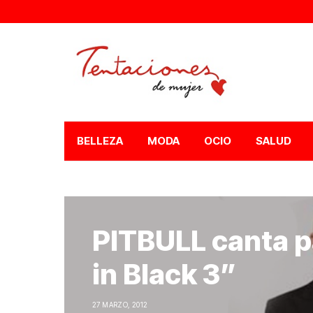
BELLEZA
MODA
OCIO
SALUD
PITBULL canta p
in Black 3”
27 MARZO, 2012