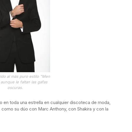
tido al más puro estilo "Men
, aunque le faltan las gafas
oscuras.
o en toda una estrella en cualquier discoteca de moda,
 como su dúo con Marc Anthony, con Shakira y con la