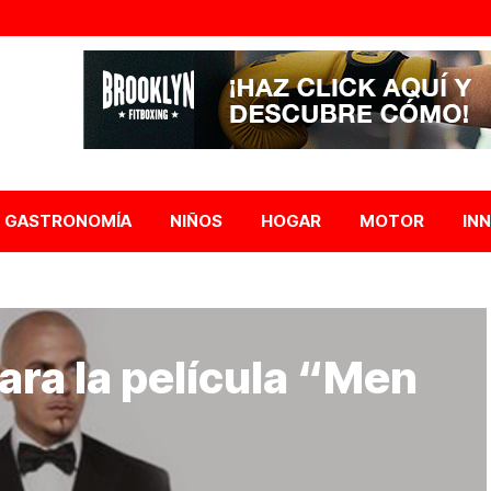
GASTRONOMÍA
NIÑOS
HOGAR
MOTOR
IN
ara la película “Men