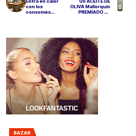
Entra en calor
Un ACEITE DE
con los
OLIVA Mallorquín
consomés
PREMIADO EN
caseros de
VERONA
ASPEN
BAZAR