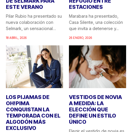
DE SELMARK PARA
REFUGIO ENTRE
ESTE VERANO
ESTACIONES
Pilar Rubio ha presentado su
Marabara ha presentado,
nueva colaboración con
Casa Silente, una colección
Selmark, un sensacional
que invita a detenerse y...
doble...
18 ABRIL, 2026
26 ENERO, 2026
LOS PIJAMAS DE
VESTIDOS DE NOVIA
OH!PIMA
A MEDIDA: LA
CONQUISTAN LA
ELECCIÓN QUE
TEMPORADA CON EL
DEFINE UN ESTILO
ALGODÓN MÁS
ÚNICO
EXCLUSIVO
Elegir el vestido de novia es