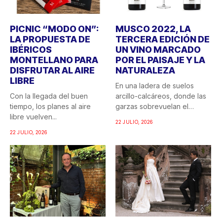
PICNIC “MODO ON”:
MUSCO 2022, LA
LA PROPUESTA DE
TERCERA EDICIÓN DE
IBÉRICOS
UN VINO MARCADO
MONTELLANO PARA
POR EL PAISAJE Y LA
DISFRUTAR AL AIRE
NATURALEZA
LIBRE
En una ladera de suelos
Con la llegada del buen
arcillo-calcáreos, donde las
tiempo, los planes al aire
garzas sobrevuelan el
libre vuelven...
recuerdo...
22 JULIO, 2026
22 JULIO, 2026