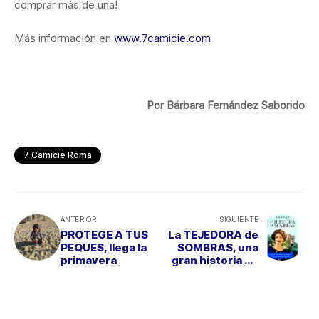
comprar más de una!
Más información en
www.7camicie.com
Por Bárbara Fernández Saborido
7 Camicie Roma
ANTERIOR
SIGUIENTE
PROTEGE A TUS
La TEJEDORA de
PEQUES, llega la
SOMBRAS, una
primavera
gran historia de
amor