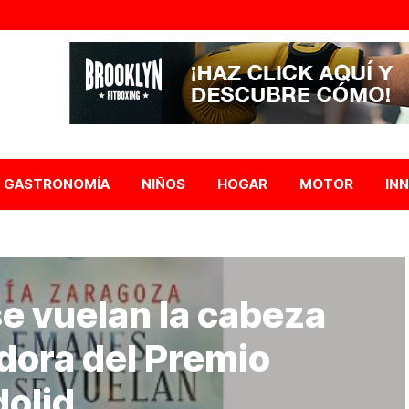
GASTRONOMÍA
NIÑOS
HOGAR
MOTOR
IN
e vuelan la cabeza
dora del Premio
olid.