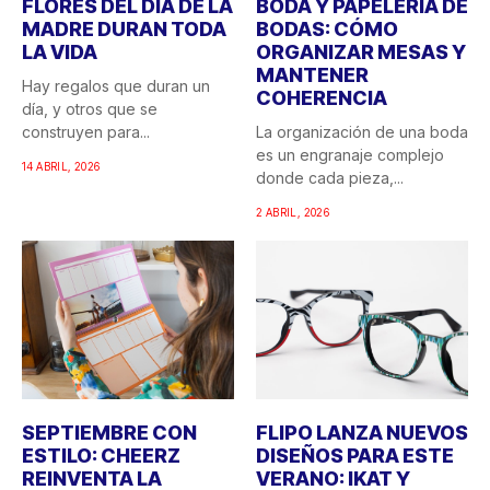
FLORES DEL DÍA DE LA
BODA Y PAPELERÍA DE
MADRE DURAN TODA
BODAS: CÓMO
LA VIDA
ORGANIZAR MESAS Y
MANTENER
Hay regalos que duran un
COHERENCIA
día, y otros que se
construyen para...
La organización de una boda
es un engranaje complejo
14 ABRIL, 2026
donde cada pieza,...
2 ABRIL, 2026
SEPTIEMBRE CON
FLIPO LANZA NUEVOS
ESTILO: CHEERZ
DISEÑOS PARA ESTE
REINVENTA LA
VERANO: IKAT Y