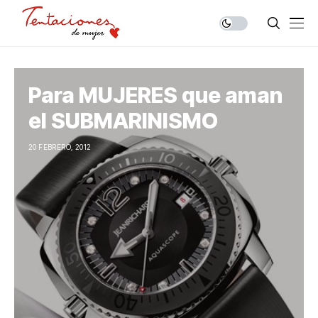
Para MUJERES que aman
el SUBMARINISMO
20 FEBRERO, 2012