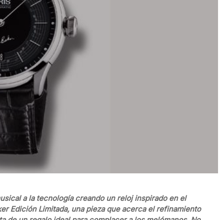
usical a la tecnología creando un reloj inspirado en el
er Edición Limitada, una pieza que acerca el refinamiento
rata de un regalo ideal para complacer a los melómanos. No