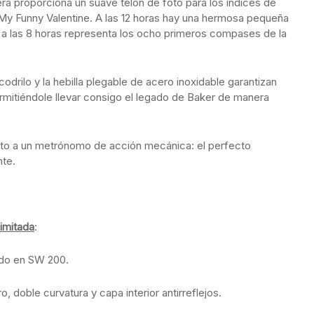
sfera proporciona un suave telón de foto para los índices de
My Funny Valentine. A las 12 horas hay una hermosa pequeña
 a las 8 horas representa los ocho primeros compases de la
odrilo y la hebilla plegable de acero inoxidable garantizan
ermitiéndole llevar consigo el legado de Baker de manera
junto a un metrónomo de acción mecánica: el perfecto
nte.
Limitada
:
ado en SW 200.
o, doble curvatura y capa interior antirreflejos.