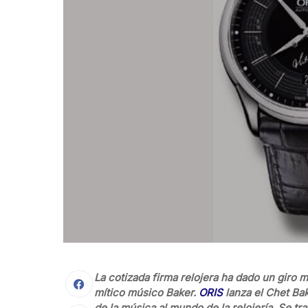
La cotizada firma relojera ha dado un giro m
mítico músico Baker.
ORIS
lanza el Chet Bak
de la música al mundo de la relojería. Se t