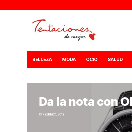
BELLEZA
MODA
OCIO
SALUD
Da la nota con O
13 FEBRERO, 2012