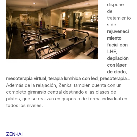
dispone
de
tratamiento
s de
rejuveneci
miento
facial con
LHE
,
depilación
con láser
de diodo
,
mesoterapia virtual
,
terapia lumínica con led
,
presoterapia
…
Además de la relajación, Zenkai también cuenta con un
completo
gimnasio
central destinado a las clases de
pilates, que se realizan en grupos o de forma individual en
todos los niveles.
ZENKAI