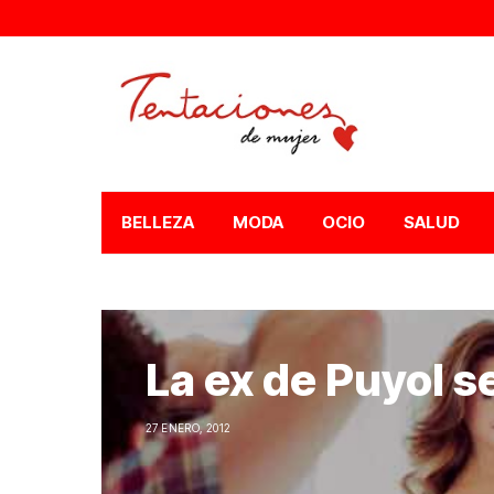
BELLEZA
MODA
OCIO
SALUD
La ex de Puyol s
27 ENERO, 2012