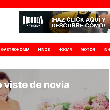
GASTRONOMÍA
NIÑOS
HOGAR
MOTOR
IN
e viste de novia