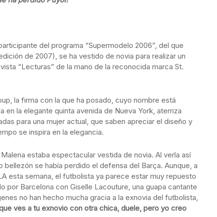
participante del programa “Supermodelo 2006”, del que
edición de 2007), se ha vestido de novia para realizar un
evista “Lecturas” de la mano de la reconocida marca St.
oup, la firma con la que ha posado, cuyo nombre está
da en la elegante quinta avenida de Nueva York, aterriza
as para una mujer actual, que saben apreciar el diseño y
mpo se inspira en la elegancia.
alena estaba espectacular vestida de novia. Al verla así
bellezón se había perdido el defensa del Barça. Aunque, a
A esta semana, el futbolista ya parece estar muy repuesto
ndo por Barcelona con Giselle Lacouture, una guapa cantante
genes no han hecho mucha gracia a la exnovia del futbolista,
que ves a tu exnovio con otra chica, duele, pero yo creo