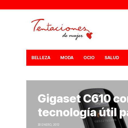
BELLEZA
MODA
OCIO
SALUD
Gigaset C610 con
tecnología útil p
30 ENERO, 2012