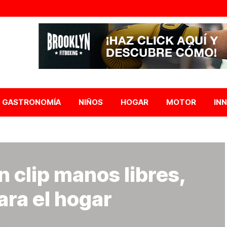
GASTRONOMÍA
NIÑOS
HOGAR
MOTOR
IN
 clip manos libres,
ara el hogar