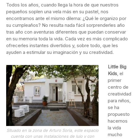
Todos los años, cuando llega la hora de que nuestros
pequeños soplen una vela más en su pastel, nos
encontramos ante el mismo dilema: ¿Qué le organizo por
su cumpleaños? No resulta nada fácil sorprenderles año
tras año con aventuras diferentes que puedan conservar
en su memoria toda la vida. Cada vez es más complicado
ofrecerles instantes divertidos y, sobre todo, que les
ayuden a estimular su imaginación y su creatividad.
Little Big
Kids
, el
primer
centro de
creatividad
para niños,
se ha
propuesto
hacernos
la vida
Situado en la zona de Arturo Soria, este espacio
mucho
cuenta con unas instalaciones de lujo y con