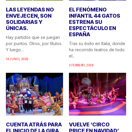
LAS LEYENDAS NO
EL FENÓMENO
ENVEJECEN, SON
INFANTIL 44 GATOS
SOLIDARIAS Y
ESTRENA SU
ÚNICAS.
ESPECTÁCULO EN
ESPAÑA
Hay partidos que se juegan
por puntos. Otros, por títulos.
Tras su éxito en Italia, donde
Y luego...
ha recorrido teatros de todo
el...
14 JUNIO, 2026
3 FEBRERO, 2026
CUENTA ATRÁS PARA
VUELVE ‘CIRCO
EL INICIO DE LA GIRA
PRICE EN NAVIDAD’