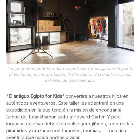
Los pequeños podrán rodar una película y encargarse del guión,
el vestuario, la interpretación, la dirección... Así emularán a sus
estrellas de cine favoritas.
“El antiguo Egipto for Kids”
convertirá a nuestros hijos en
auténticos aventureros. Este taller les adentrará en una
expedición en la que tendrán la misión de encontrar la
tumba de Tutankhamon junto a Howard Carter. Y para
lograr su objetivo deberán resolver jeroglíficos, recorrer las
pirámides y cruzarse con faraones, momias… Toda una
aventura que nunca podrán olvidar.