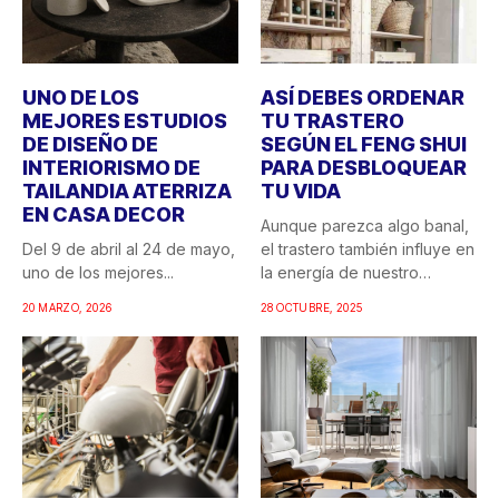
UNO DE LOS
ASÍ DEBES ORDENAR
MEJORES ESTUDIOS
TU TRASTERO
DE DISEÑO DE
SEGÚN EL FENG SHUI
INTERIORISMO DE
PARA DESBLOQUEAR
TAILANDIA ATERRIZA
TU VIDA
EN CASA DECOR
Aunque parezca algo banal,
Del 9 de abril al 24 de mayo,
el trastero también influye en
uno de los mejores...
la energía de nuestro
hogar....
20 MARZO, 2026
28 OCTUBRE, 2025