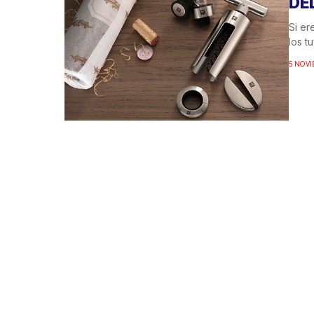
DE
Si er
los t
5 NOVI