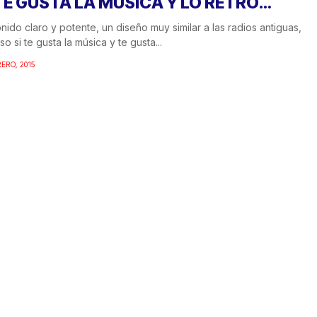
 TE GUSTA LA MÚSICA Y LO RETRO…
nido claro y potente, un diseño muy similar a las radios antiguas,
so si te gusta la música y te gusta...
RERO, 2015