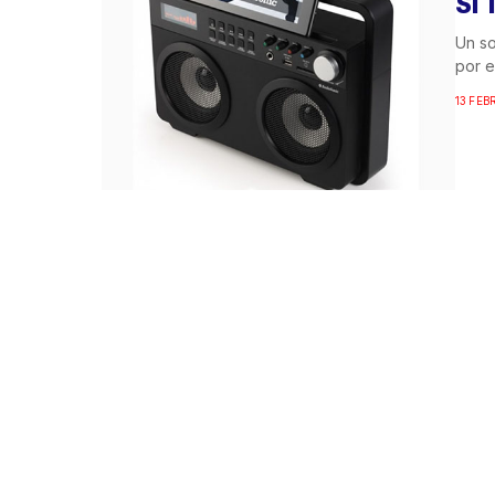
SI
Un so
por e
13 FEB