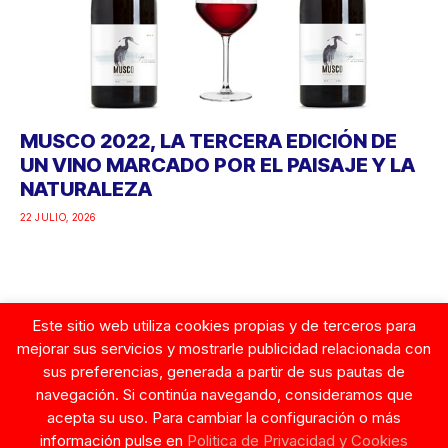
MUSCO 2022, LA TERCERA EDICIÓN DE
UN VINO MARCADO POR EL PAISAJE Y LA
NATURALEZA
22 JULIO, 2026
Este sitio web utiliza cookies propias y de terceros para
Google
mejorar sus servicios y mostrarle publicidad relacionada con
sus preferencias, generada a partir de sus pautas de
navegación. Si continúa navegando, consideramos que
acepta su uso. Para cambiar la configuración o más
información pulse en
Politica de Privacidad y Cookies