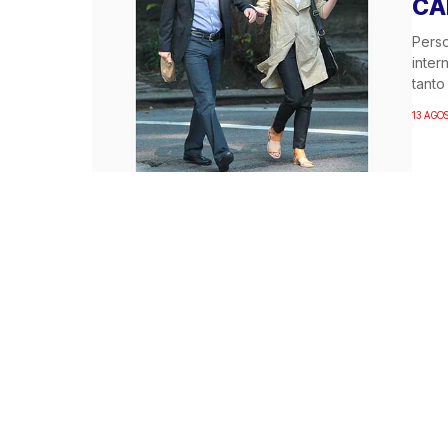
CA
Perso
inter
tanto
13 AGO