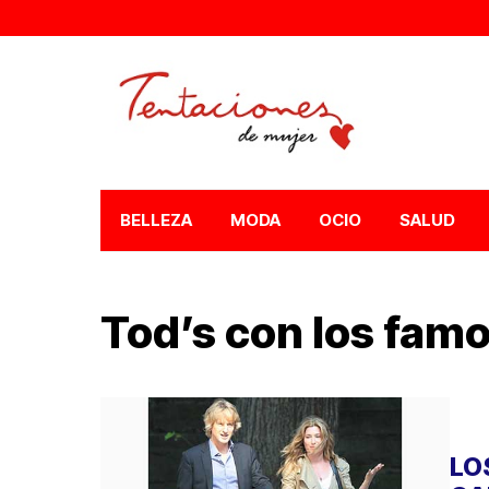
BELLEZA
MODA
OCIO
SALUD
Tod’s con los fam
LO