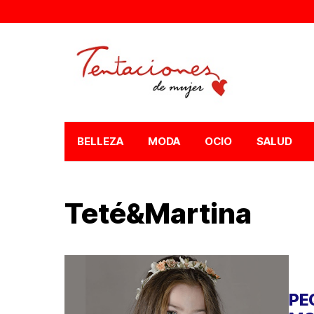
BELLEZA
MODA
OCIO
SALUD
Teté&Martina
PE