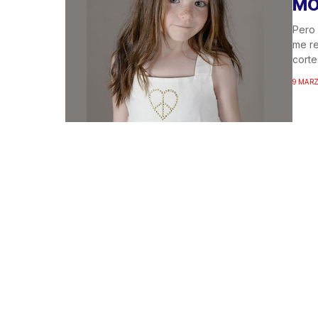
MO
Pero 
me re
cortes
9 MARZ