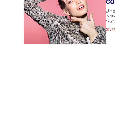
CO
¿Te g
lo qu
“Selfi
25 MAR