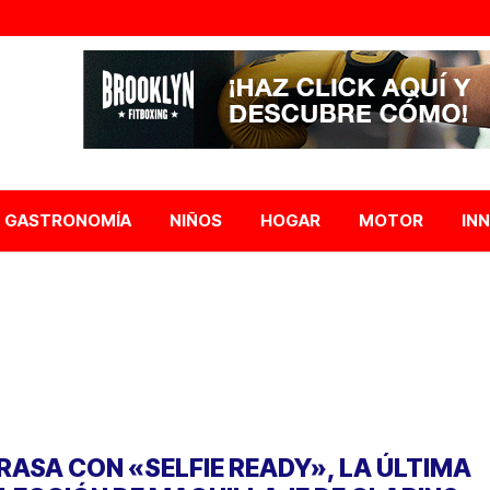
GASTRONOMÍA
NIÑOS
HOGAR
MOTOR
IN
RASA CON «SELFIE READY», LA ÚLTIMA