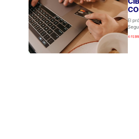
CI
CO
El pr
Segur
4 FEBR