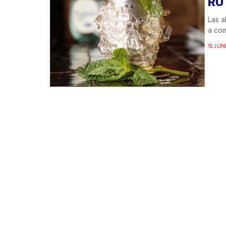
RU
Las a
a com
15 JUN