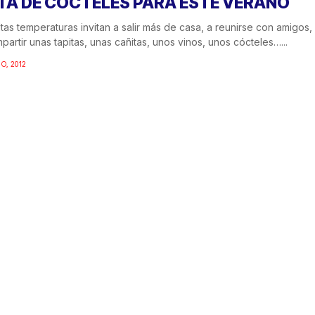
TA DE CÓCTELES PARA ESTE VERANO
ltas temperaturas invitan a salir más de casa, a reunirse con amigos,
partir unas tapitas, unas cañitas, unos vinos, unos cócteles…...
IO, 2012