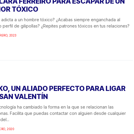
 LARA FERREIRO PARA ESCAPAR DE UN
OR TÓXICO
 adicta a un hombre tóxico? ¿Acabas siempre enganchada al
 perfil de gilipollas? ¿Repites patrones tóxicos en tus relaciones?
RERO, 2023
KO, UN ALIADO PERFECTO PARA LIGAR
 SAN VALENTÍN
cnología ha cambiado la forma en la que se relacionan las
nas. Facilita que puedas contactar con alguien desde cualquier
del...
ERO, 2020