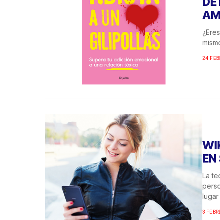
DE
AM
¿Eres
mismo
24 FEB
WI
EN
La te
perso
lugar 
3 FEBR