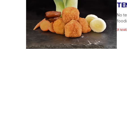
TE
No te
foodi
31 MAR