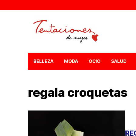
BELLEZA
MODA
OCIO
SALUD
regala croquetas
RE