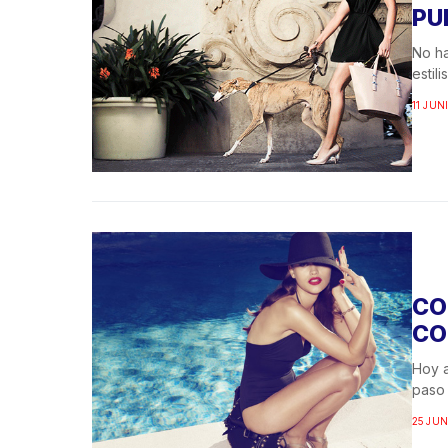
PU
No ha
estil
11 JUNI
CO
CO
Hoy a
paso 
25 JUN