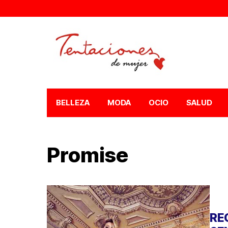
BELLEZA
MODA
OCIO
SALUD
Promise
RE