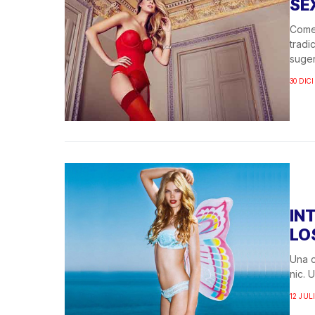
SE
Comen
tradi
suger
30 DIC
IN
LO
Una c
nic. 
12 JUL