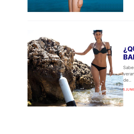
¿Q
BA
Saber
vera
de...
5 JUNI