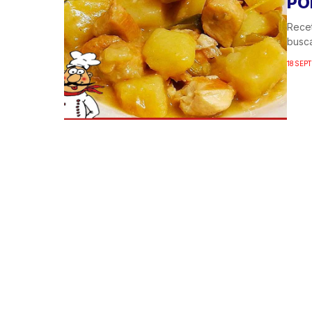
PO
Recet
busca
18 SEP