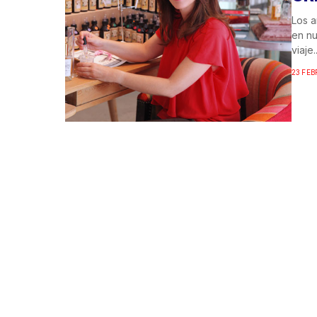
Los a
en nu
viaje..
23 FEB