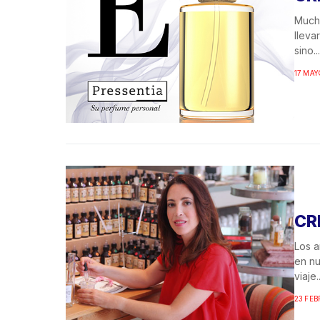
Much
lleva
sino...
17 MAY
CR
Los a
en nu
viaje..
23 FEB