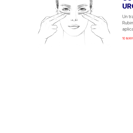
UR
Un tr
Rubin
aplic
10 MAY