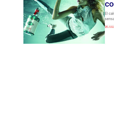
CO
El ca
sensa
26 JUL