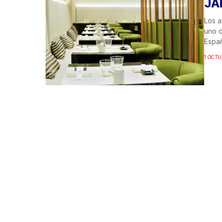
JA
Los a
uno d
Españ
1 OCTU