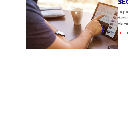
SE
La pa
debid
elect
9 FEBR