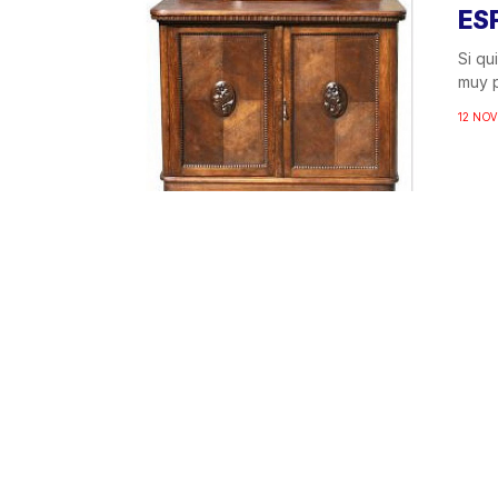
ES
Si qu
muy p
12 NOV