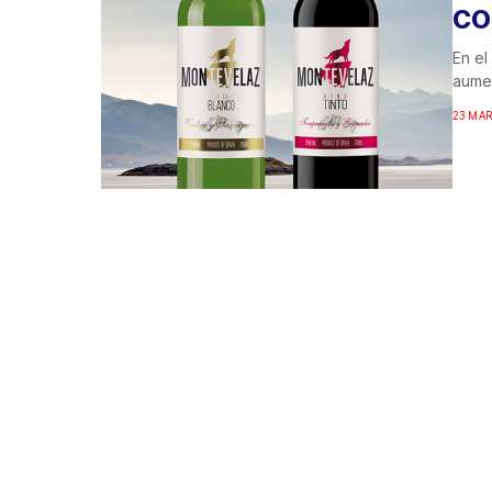
CO
En el
aumen
23 MAR