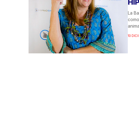
HI
La Ba
como
anima
10 DIC